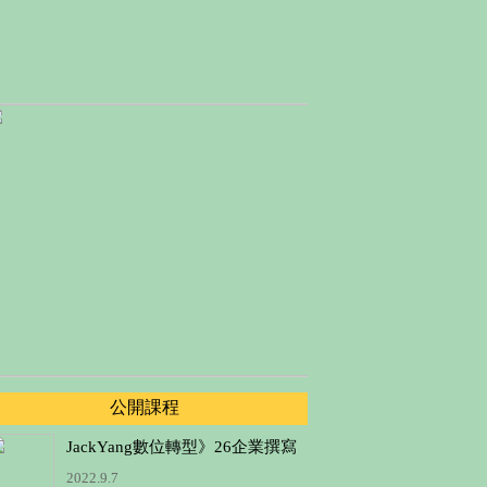
公開課程
JackYang數位轉型》26企業撰寫
永續報告、滿足指標的需求、降
2022.9.7