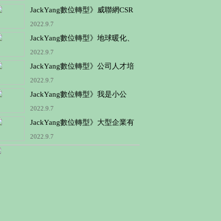
低3力成本、一條龍的服務、永續
JackYang數位轉型》威聯網CSR
供應鏈的價值、快速懶人包 結合
服務平台－雲市集工業館補助 20
2022.9.7
碳排相關協力廠商的短片製作
萬協辦說明會
JackYang數位轉型》地球暖化、
極端氣候、工業生產、節能減
2022.9.7
碳、重視環保、企業碳盤、產品
JackYang數位轉型》公司人才培
碳足跡、永續報告書的5W1H
養不易，教育訓練花費時間長、
2022.9.7
成本高，甚至更有學會後就離職
JackYang數位轉型》我是小公
的員工，企業如何應因
司，CSR/ESG的議題與我目前沒
2022.9.7
有急迫性，以後再說？
JackYang數位轉型》大型企業有
更多人才與資源可以投入變革以
2022.9.7
提升ESG績效，但資源相對缺乏
的中小企業該如何因應呢？