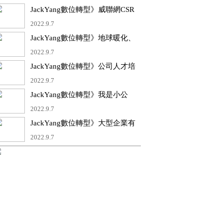
低3力成本、一條龍的服務、永續
JackYang數位轉型》威聯網CSR
供應鏈的價值、快速懶人包 結合
服務平台－雲市集工業館補助 20
2022.9.7
碳排相關協力廠商的短片製作
萬協辦說明會
JackYang數位轉型》地球暖化、
極端氣候、工業生產、節能減
2022.9.7
碳、重視環保、企業碳盤、產品
JackYang數位轉型》公司人才培
碳足跡、永續報告書的5W1H
養不易，教育訓練花費時間長、
2022.9.7
成本高，甚至更有學會後就離職
JackYang數位轉型》我是小公
的員工，企業如何應因
司，CSR/ESG的議題與我目前沒
2022.9.7
有急迫性，以後再說？
JackYang數位轉型》大型企業有
更多人才與資源可以投入變革以
2022.9.7
提升ESG績效，但資源相對缺乏
的中小企業該如何因應呢？