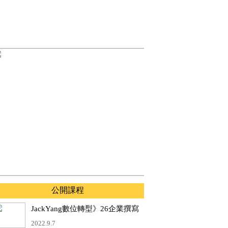
公開課程
JackYang數位轉型》26企業撰寫
永續報告、滿足指標的需求、降
2022.9.7