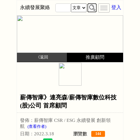
永續發展聚絡
登入
《返回
推廣顧問
薪傳智庫》連亮森/薪傳智庫數位科技
(股)公司 首席顧問
發佈：薪傳智庫 CSR / ESG 永續發展 創新領
航
(查看作者)
日期：2022.3.18
瀏覽數
144