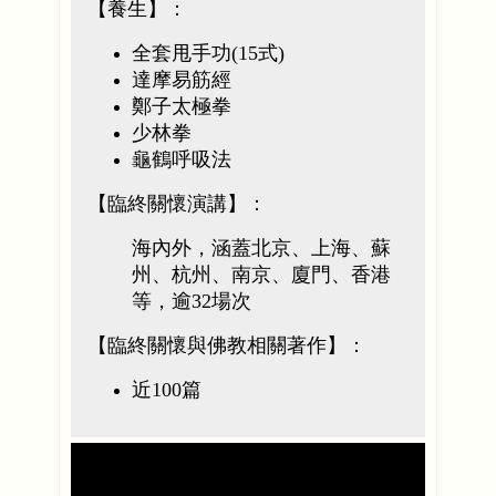
【養生】：
全套甩手功(15式)
達摩易筋經
鄭子太極拳
少林拳
龜鶴呼吸法
【臨終關懷演講】：
海內外，涵蓋北京、上海、蘇
州、杭州、南京、廈門、香港
等，逾32場次
【臨終關懷與佛教相關著作】：
近100篇