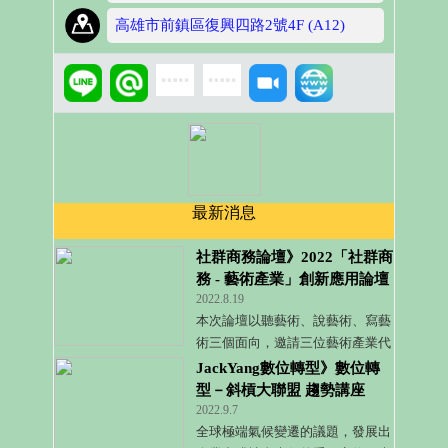
高雄市前鎮區復興四路2號4F (A12)
最新消息
社群商務論壇》2022「社群商
務 - 藝術產業」創新應用論壇
2022.8.19
暨 藝術創作聯展
本次論壇以聽藝術、說藝術、寫藝
術三個面向，邀請三位藝術產業代
表與會訪談，除了介紹各自的專業
JackYang數位轉型》數位轉
特色與服務之外，也分享他們在社
型－斜槓大聯盟 趨勢講座
群商務的應用上。
2022.9.7
全球極端氣候變遷的議題，發展出