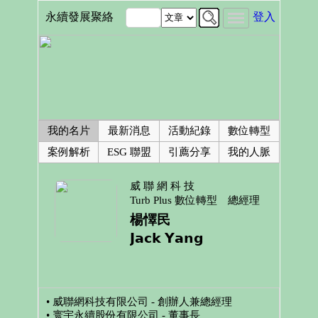
永續發展聚絡
登入
我的名片
最新消息
活動紀錄
數位轉型
案例解析
ESG 聯盟
引薦分享
我的人脈
威 聯 網 科 技
Turb Plus 數位轉型 總經理
楊懌民
𝗝𝗮𝗰𝗸 𝗬𝗮𝗻𝗴
• 威聯網科技有限公司 - 創辦人兼總經理
• 寰宇永續股份有限公司 - 董事長