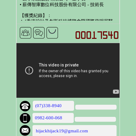
• 薪傳智庫數位科技股份有限公司 - 技術長
【獲獎紀錄】：
✦ [香港設計及創新科技博覽會暨國際發明展醫
療與健康護理類企業組] 金牌獎 － MTS 分子標
靶軟體
✦ [美國匹茲堡國際發明展醫療組] 金牌獎 －
MTS 分子標靶軟體
✦ [俄羅斯莫斯科阿基米德國際發明展醫療類組]
金牌獎 － MTS 分子標靶軟體
✦ [國際發明爵士獎章] － MTS 分子標靶軟體
✦ [國家發明獎章] 特等獎 － MTS 分子標靶軟體
【專長】：
✔ 企業戰略規劃
✔ 營運管理整合
✔ 雲端技術開發
(07)338-8940
0982-600-068
hijackhijack19@gmail.com