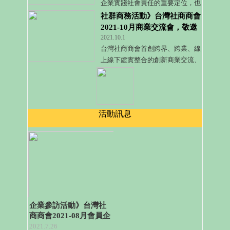
企業實踐社會責任的重要定位，也
因此帶動出企業面臨強化數位轉型
社群商務活動》台灣社商商會
與資源整合的重要需求！
2021-10月商業交流會，敬邀
2021.10.1
市場產業先進蒞臨交流！
台灣社商商會首創跨界、跨業、線
上線下虛實整合的創新商業交流、
資訊交流、人脈交流的商業社群人
脈平台。
活動訊息
企業參訪活動》台灣社
商商會2021-08月會員企
業參訪活動，開放會員
2021.7.26