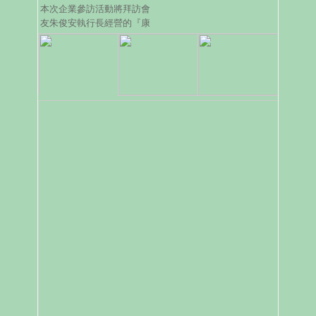
朋友報名參加！
本次企業參訪活動將拜訪會
友朱俊安執行長經營的『康
源行健』公司，進行一場認
識會友企業經營樣貌與深度
交流的商會拜訪行程。